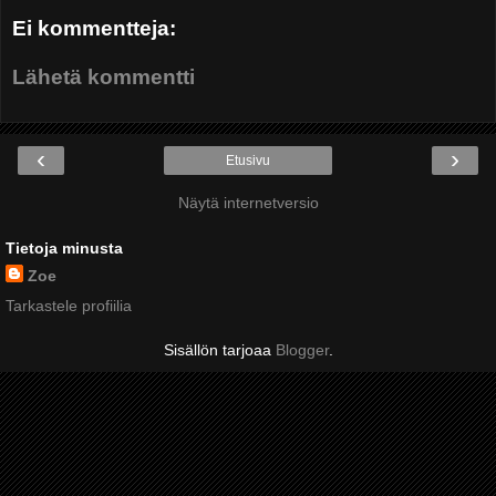
Ei kommentteja:
Lähetä kommentti
‹
›
Etusivu
Näytä internetversio
Tietoja minusta
Zoe
Tarkastele profiilia
Sisällön tarjoaa
Blogger
.