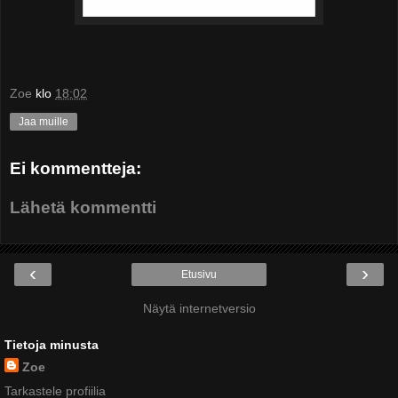
Zoe
klo
18:02
Jaa muille
Ei kommentteja:
Lähetä kommentti
‹
›
Etusivu
Näytä internetversio
Tietoja minusta
Zoe
Tarkastele profiilia