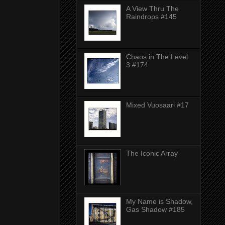
A View Thru The
Raindrops #145
Chaos in The Level
3 #174
Mixed Vuosaari #17
The Iconic Array
My Name is Shadow,
Gas Shadow #185