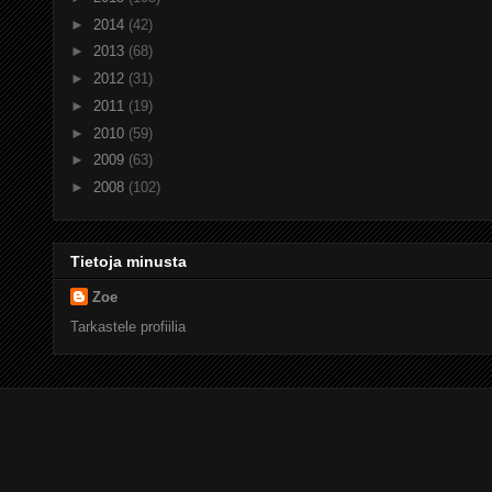
►
2014
(42)
►
2013
(68)
►
2012
(31)
►
2011
(19)
►
2010
(59)
►
2009
(63)
►
2008
(102)
Tietoja minusta
Zoe
Tarkastele profiilia