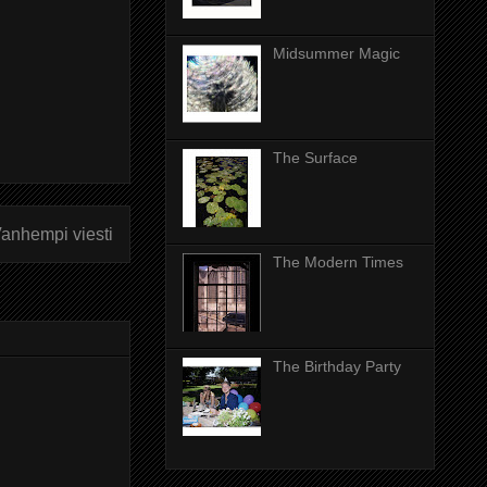
Midsummer Magic
The Surface
anhempi viesti
The Modern Times
The Birthday Party