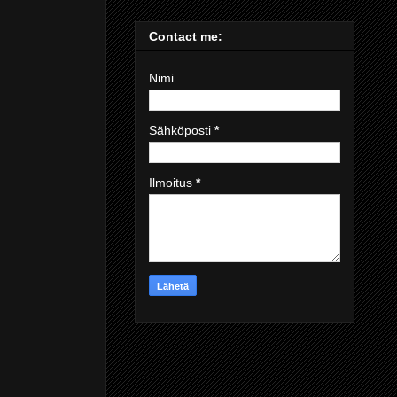
Contact me:
Nimi
Sähköposti
*
Ilmoitus
*