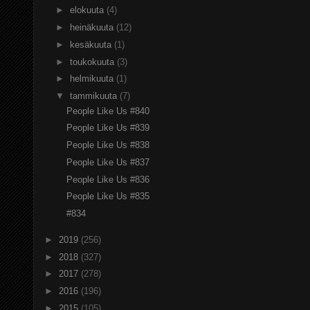
►
elokuuta
(4)
►
heinäkuuta
(12)
►
kesäkuuta
(1)
►
toukokuuta
(3)
►
helmikuuta
(1)
▼
tammikuuta
(7)
People Like Us #840
People Like Us #839
People Like Us #838
People Like Us #837
People Like Us #836
People Like Us #835
#834
►
2019
(256)
►
2018
(327)
►
2017
(278)
►
2016
(196)
►
2015
(105)