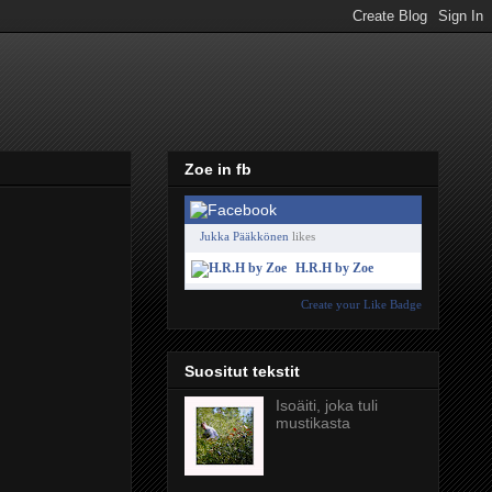
Zoe in fb
Jukka Pääkkönen
likes
H.R.H by Zoe
Create your Like Badge
Suositut tekstit
Isoäiti, joka tuli
mustikasta