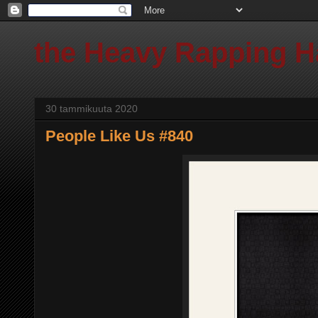
the Heavy Rapping 
30 tammikuuta 2020
People Like Us #840