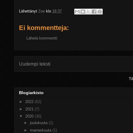
Lähettänyt
Zoe
klo
18:37
Ei kommentteja:
Lähetä kommentti
Uudempi teksti
Ti
Blogiarkisto
►
2022
(62)
►
2021
(7)
▼
2020
(30)
►
joulukuuta
(1)
►
marraskuuta
(1)