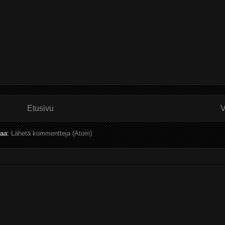
Etusivu
V
laa:
Lähetä kommentteja (Atom)