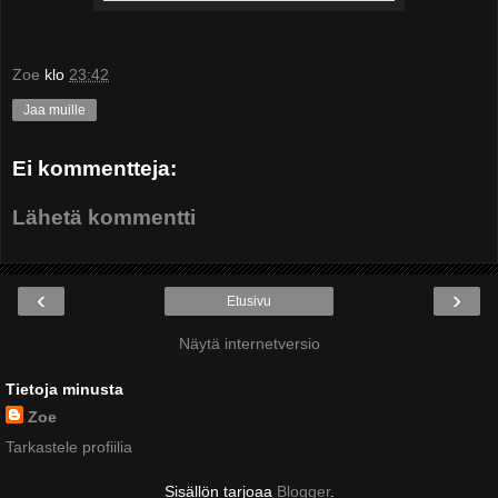
Zoe
klo
23:42
Jaa muille
Ei kommentteja:
Lähetä kommentti
‹
›
Etusivu
Näytä internetversio
Tietoja minusta
Zoe
Tarkastele profiilia
Sisällön tarjoaa
Blogger
.