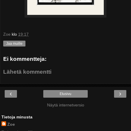
Zoe
klo
19:17
Jaa muille
Ei kommentteja:
Lähetä kommentti
‹
›
Etusivu
Näytä internetversio
Tietoja minusta
Zoe