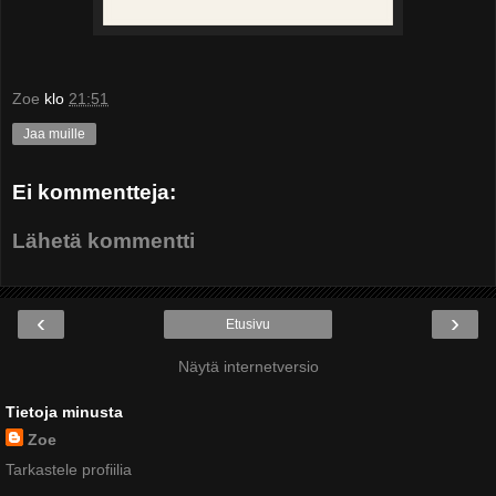
Zoe
klo
21:51
Jaa muille
Ei kommentteja:
Lähetä kommentti
‹
›
Etusivu
Näytä internetversio
Tietoja minusta
Zoe
Tarkastele profiilia