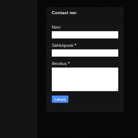
Contact me:
Nimi
Sähköposti
*
Ilmoitus
*