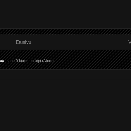
Etusivu
V
laa:
Lähetä kommentteja (Atom)