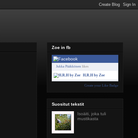
Zoe in fb
Jukka Pääkkönen
likes
H.R.H by Zoe
Create your Like Badge
Suositut tekstit
Isoäiti, joka tuli
mustikasta