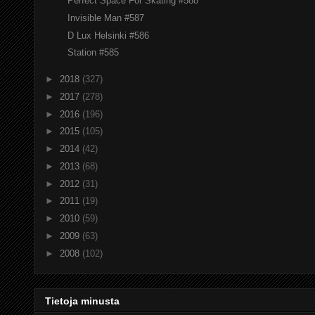
Perfect Space For Skating #588
Invisible Man #587
D Lux Helsinki #586
Station #585
►
2018
(327)
►
2017
(278)
►
2016
(196)
►
2015
(105)
►
2014
(42)
►
2013
(68)
►
2012
(31)
►
2011
(19)
►
2010
(59)
►
2009
(63)
►
2008
(102)
Tietoja minusta