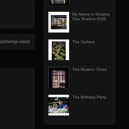
My Name is Shadow,
Gas Shadow #185
anhempi viesti
The Surface
The Modern Times
The Birthday Party