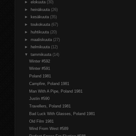
►
elokuuta
(30)
►
heinäkuuta
(26)
►
kesäkuuta
(35)
►
toukokuuta
(67)
►
huhtikuuta
(20)
►
maaliskuuta
(27)
►
helmikuuta
(12)
▼
tammikuuta
(14)
Winter #592
Winter #591
Poland 1981
Campfire, Poland 1981
Man With A Pipe, Poland 1981
Justin #590
Travellers, Poland 1981
Bad Luck With Glasses, Poland 1981
Old Film 1981
Wind From West #589