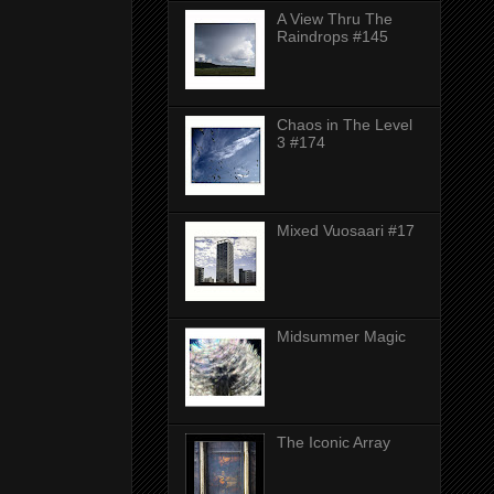
A View Thru The
Raindrops #145
Chaos in The Level
3 #174
Mixed Vuosaari #17
Midsummer Magic
The Iconic Array