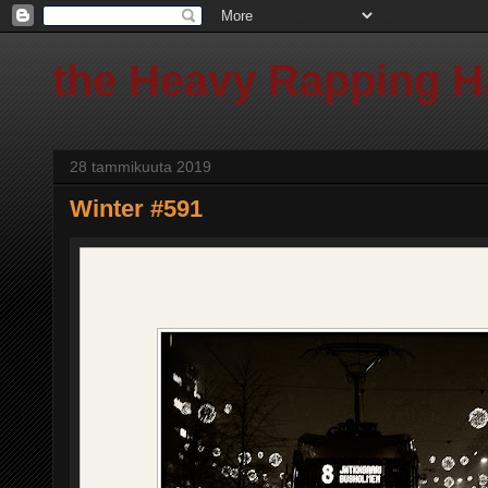
the Heavy Rapping 
28 tammikuuta 2019
Winter #591