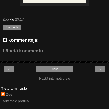
Zoe
klo
23:17
Jaa muille
Ei kommentteja:
Lähetä kommentti
‹
›
Etusivu
Näytä internetversio
Tietoja minusta
Zoe
Tarkastele profiilia