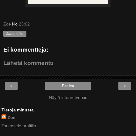
Zoe
klo
23:02
Jaa muille
Ei kommentteja:
Lähetä kommentti
‹
›
Etusivu
Näytä internetversio
Tietoja minusta
Zoe
Tarkastele profiilia