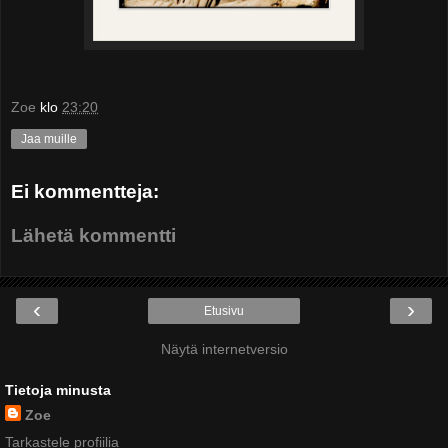
Zoe
klo
23:20
Jaa muille
Ei kommentteja:
Lähetä kommentti
‹
›
Etusivu
Näytä internetversio
Tietoja minusta
Zoe
Tarkastele profiilia