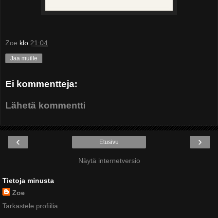
Zoe
klo
21:04
Jaa muille
Ei kommentteja:
Lähetä kommentti
‹
›
Etusivu
Näytä internetversio
Tietoja minusta
Zoe
Tarkastele profiilia