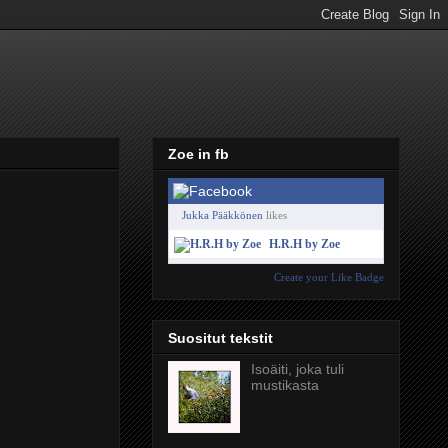
Zoe in fb
Jukka Pääkkönen
likes
H.R.H by Zoe
Create your Like Badge
Suositut tekstit
Isoäiti, joka tuli
mustikasta