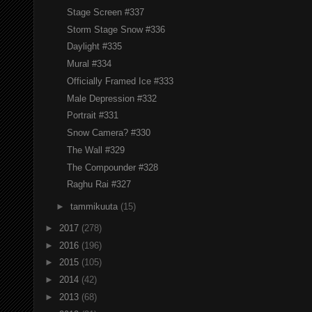
Stage Screen #337
Storm Stage Snow #336
Daylight #335
Mural #334
Officially Framed Ice #333
Male Depression #332
Portrait #331
Snow Camera? #330
The Wall #329
The Compounder #328
Raghu Rai #327
►
tammikuuta
(15)
►
2017
(278)
►
2016
(196)
►
2015
(105)
►
2014
(42)
►
2013
(68)