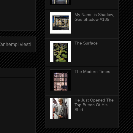
My Name is Shadow,
Gas Shadow #185
The Surface
anhempi viesti
The Modern Times
He Just Opened The
Top Button Of His
Shirt