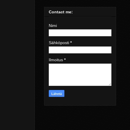
Contact me:
Nimi
Sähköposti
*
Ilmoitus
*