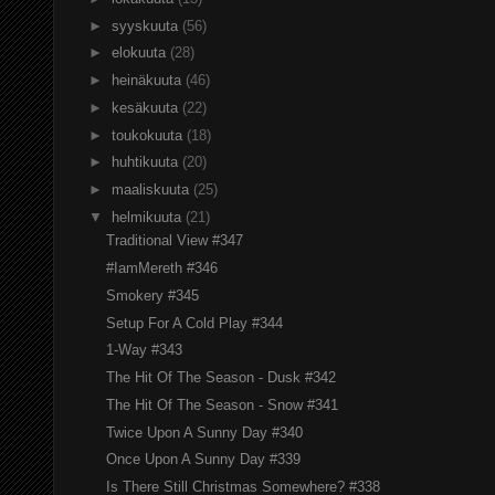
►
syyskuuta
(56)
►
elokuuta
(28)
►
heinäkuuta
(46)
►
kesäkuuta
(22)
►
toukokuuta
(18)
►
huhtikuuta
(20)
►
maaliskuuta
(25)
▼
helmikuuta
(21)
Traditional View #347
#IamMereth #346
Smokery #345
Setup For A Cold Play #344
1-Way #343
The Hit Of The Season - Dusk #342
The Hit Of The Season - Snow #341
Twice Upon A Sunny Day #340
Once Upon A Sunny Day #339
Is There Still Christmas Somewhere? #338