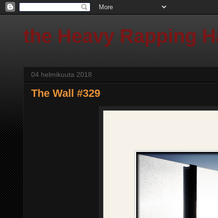
the Heavy Rapping 
04 helmikuuta 2018
The Wall #329