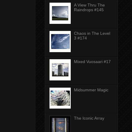
A View Thru The
Raindrops #145
Chaos in The Level
3 #174
Mixed Vuosaari #17
Midsummer Magic
The Iconic Array