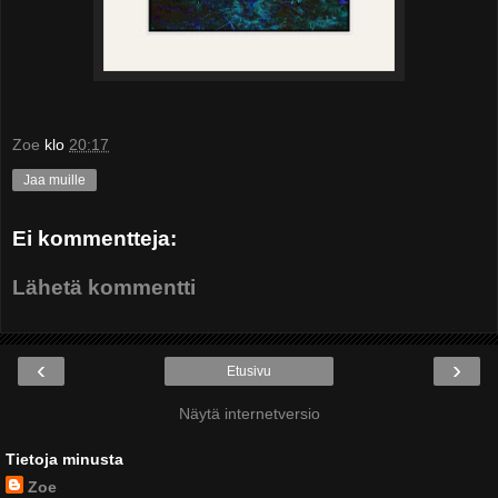
Zoe
klo
20:17
Jaa muille
Ei kommentteja:
Lähetä kommentti
‹
›
Etusivu
Näytä internetversio
Tietoja minusta
Zoe