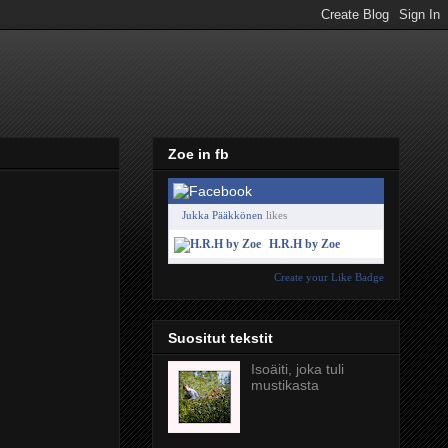
Zoe in fb
Jukka Pääkkönen
likes
H.R.H by Zoe
Create your Like Badge
Suositut tekstit
Isoäiti, joka tuli
mustikasta