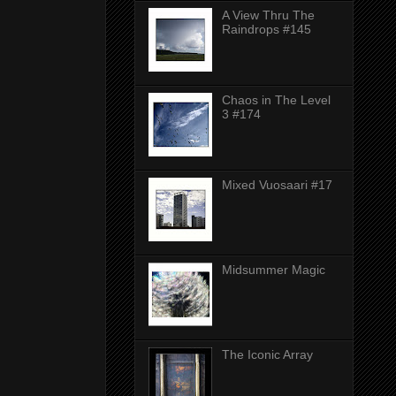
A View Thru The
Raindrops #145
Chaos in The Level
3 #174
Mixed Vuosaari #17
Midsummer Magic
The Iconic Array