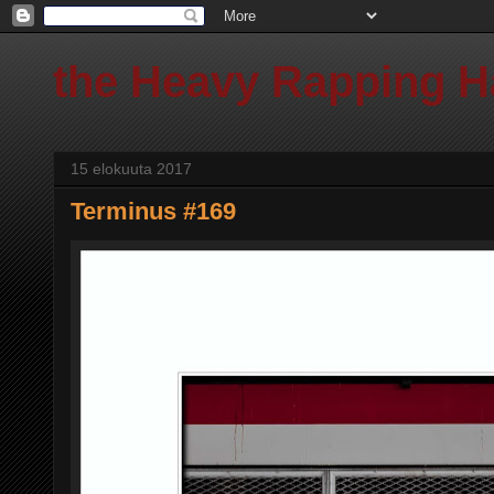
the Heavy Rapping 
15 elokuuta 2017
Terminus #169