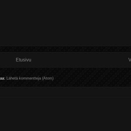
Etusivu
V
laa:
Lähetä kommentteja (Atom)