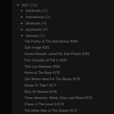
▼
2017
(278)
►
joulukuuta
(23)
►
marraskuuta
(24)
►
lokakuuta
(54)
►
syyskuuta
(29)
▼
elokuuta
(31)
The Poetry of The Red Berries #184
Split Image #182
Aurora Borealis ruined My Star Photos #183
First Casualty of Fall is #181
Thin Line Between #180
Home of The Bear #179
She Works Hard For The Money #178
Heads Or Tails? #177
Dirty Ol' Window #176
Three elements: Metal, Glass and Wood #175
Chaos in The Level 3 #174
The White Hole of The Station #173