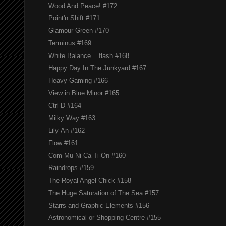
Wood And Peace! #172
Point'n Shift #171
Glamour Green #170
Terminus #169
White Balance = flash #168
Happy Day In The Junkyard #167
Heavy Gaming #166
View in Blue Minor #165
Ctrl-D #164
Milky Way #163
Lily-An #162
Flow #161
Com-Mu-Ni-Ca-Ti-On #160
Raindrops #159
The Royal Angel Chick #158
The Huge Saturation of The Sea #157
Starrs and Graphic Elements #156
Astronomical or Shopping Centre #155