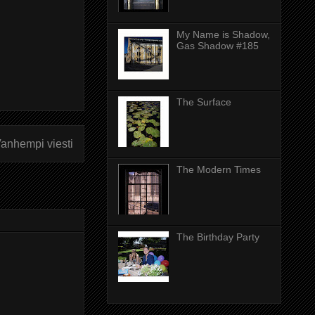
My Name is Shadow,
Gas Shadow #185
The Surface
anhempi viesti
The Modern Times
The Birthday Party