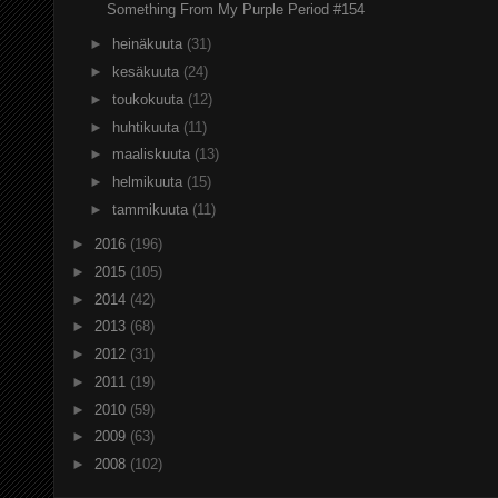
Something From My Purple Period #154
►
heinäkuuta
(31)
►
kesäkuuta
(24)
►
toukokuuta
(12)
►
huhtikuuta
(11)
►
maaliskuuta
(13)
►
helmikuuta
(15)
►
tammikuuta
(11)
►
2016
(196)
►
2015
(105)
►
2014
(42)
►
2013
(68)
►
2012
(31)
►
2011
(19)
►
2010
(59)
►
2009
(63)
►
2008
(102)