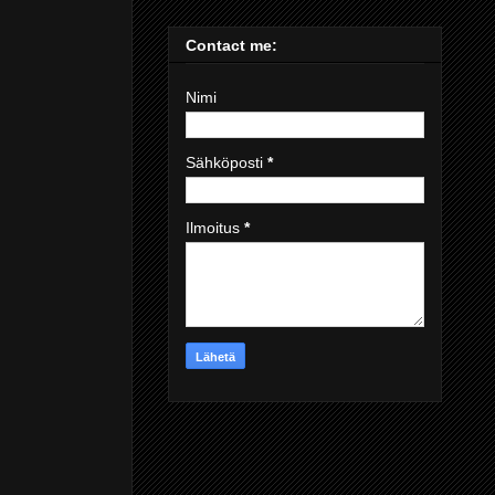
Contact me:
Nimi
Sähköposti
*
Ilmoitus
*