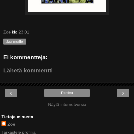
Zoe
klo
23:01
Jaa muille
Ei kommentteja:
Lähetä kommentti
‹
›
Etusivu
Näytä internetversio
Tietoja minusta
Zoe
Tarkastele profiilia