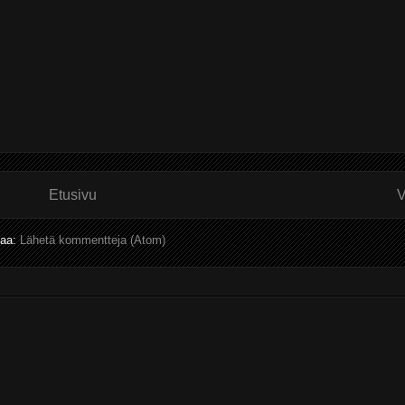
Etusivu
V
laa:
Lähetä kommentteja (Atom)