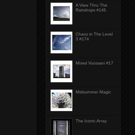
A View Thru The
Raindrops #145
Chaos in The Level
3 #174
Mixed Vuosaari #17
Midsummer Magic
The Iconic Array