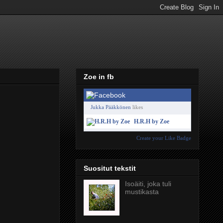
Zoe in fb
Jukka Pääkkönen
likes
H.R.H by Zoe
Create your Like Badge
Suositut tekstit
Isoäiti, joka tuli
mustikasta