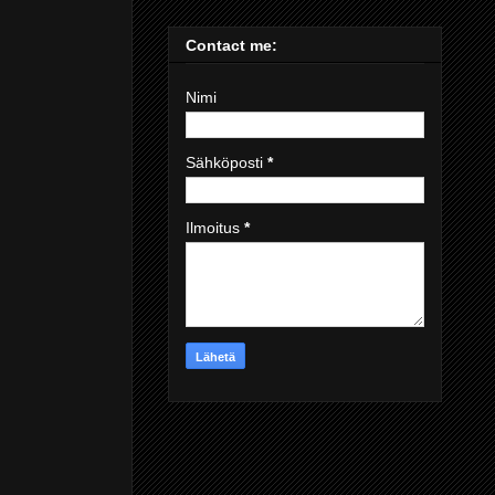
Contact me:
Nimi
Sähköposti
*
Ilmoitus
*