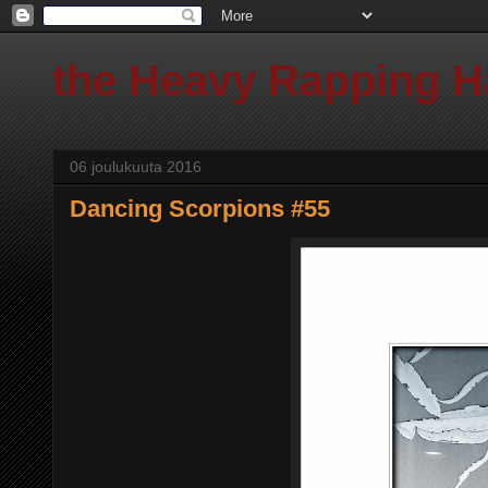
the Heavy Rapping 
06 joulukuuta 2016
Dancing Scorpions #55