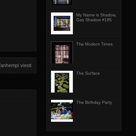
My Name is Shadow,
Gas Shadow #185
The Modern Times
anhempi viesti
The Surface
The Birthday Party