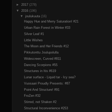
►
2017
(278)
▼
2016
(196)
▼
joulukuuta
(16)
Happy Hue and Merry Saturation! #21
Urban Rain Forest in Winter #33
Silver Leaf #1
Little Wishes
The Moon and Her Friends #12
Pikkutonttu Joulupolulla
Widescreen, Curved #811
Dancing Scorpions #55
Structures in Itis #619
Lunar surface - Liquid tar - Icy sea?
Vuosaari Proudly Presents: #87
Point And Structure! #91
FroZen #32
Stirred, not Shaken #2
Structural Inconvenience #253