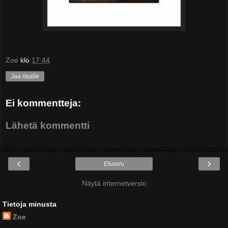
Zoe
klo
17:44
Jaa muille
Ei kommentteja:
Lähetä kommentti
‹
›
Etusivu
Näytä internetversio
Tietoja minusta
Zoe