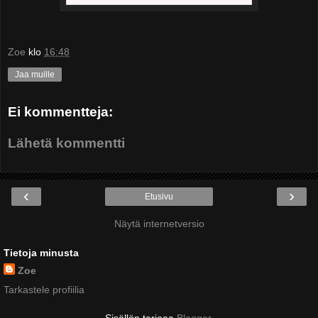
Zoe
klo
16:48
Jaa muille
Ei kommentteja:
Lähetä kommentti
‹
›
Etusivu
Näytä internetversio
Tietoja minusta
Zoe
Tarkastele profiilia