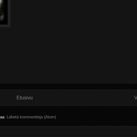
Etusivu
V
laa:
Lähetä kommentteja (Atom)