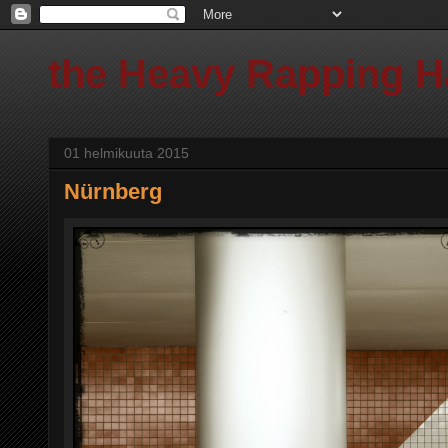
the Heavy Rapping 
01 helmikuuta 2015
Nürnberg