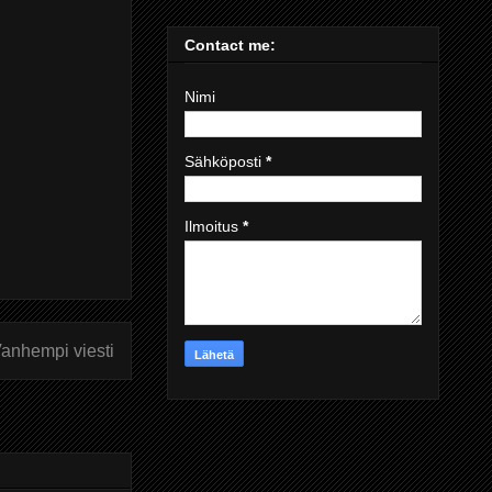
Contact me:
Nimi
Sähköposti
*
Ilmoitus
*
anhempi viesti