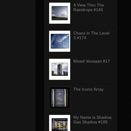
A View Thru The
Raindrops #145
Chaos in The Level
3 #174
Mixed Vuosaari #17
The Iconic Array
My Name is Shadow,
Gas Shadow #185