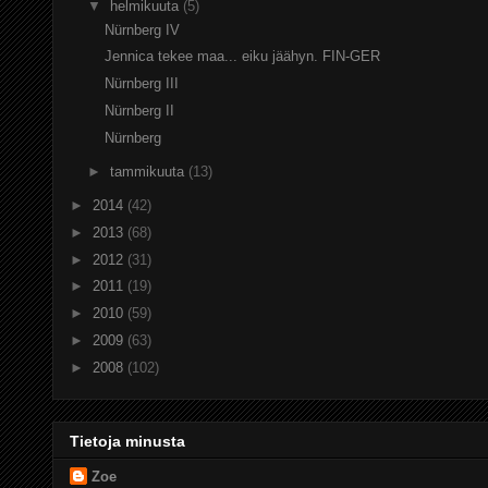
▼
helmikuuta
(5)
Nürnberg IV
Jennica tekee maa... eiku jäähyn. FIN-GER
Nürnberg III
Nürnberg II
Nürnberg
►
tammikuuta
(13)
►
2014
(42)
►
2013
(68)
►
2012
(31)
►
2011
(19)
►
2010
(59)
►
2009
(63)
►
2008
(102)
Tietoja minusta
Zoe