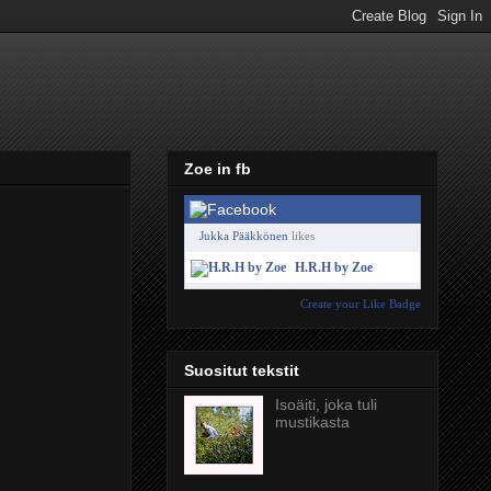
Zoe in fb
Jukka Pääkkönen
likes
H.R.H by Zoe
Create your Like Badge
Suositut tekstit
Isoäiti, joka tuli
mustikasta