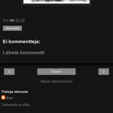
Zoe
klo
21:32
Jaa muille
Ei kommentteja:
Lähetä kommentti
‹
›
Etusivu
Näytä internetversio
Tietoja minusta
Zoe
Tarkastele profiilia