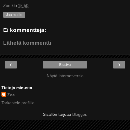
Zoe
klo
15:50
Jaa muille
Ei kommentteja:
Lähetä kommentti
‹
›
Etusivu
Näytä internetversio
Tietoja minusta
Zoe
Tarkastele profiilia
Sisällön tarjoaa
Blogger
.