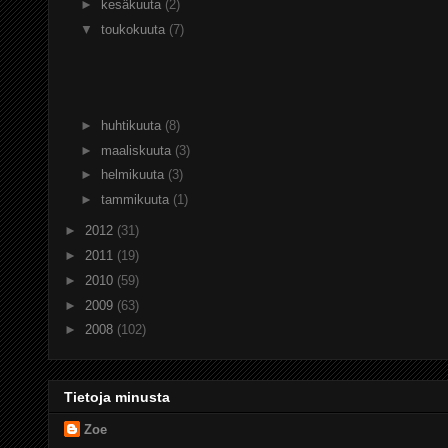
►
kesäkuuta
(2)
▼
toukokuuta
(7)
►
huhtikuuta
(8)
►
maaliskuuta
(3)
►
helmikuuta
(3)
►
tammikuuta
(1)
►
2012
(31)
►
2011
(19)
►
2010
(59)
►
2009
(63)
►
2008
(102)
Tietoja minusta
Zoe