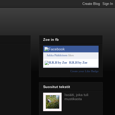
Zoe in fb
Jukka Pääkkönen
likes
H.R.H by Zoe
Create your Like Badge
Suositut tekstit
Isoäiti, joka tuli
mustikasta