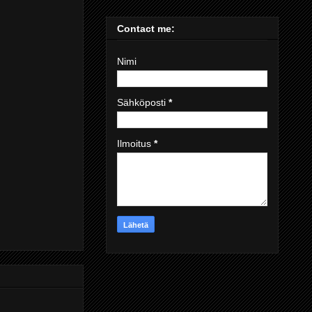
Contact me:
Nimi
Sähköposti
*
Ilmoitus
*