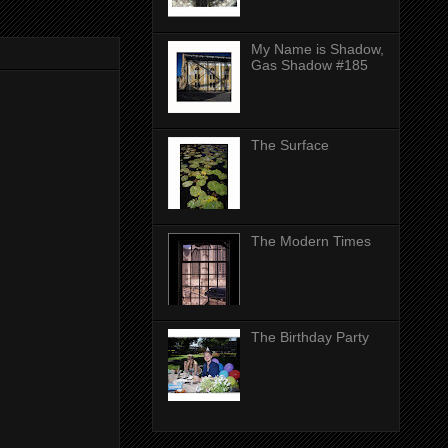
My Name is Shadow,
Gas Shadow #185
The Surface
The Modern Times
The Birthday Party