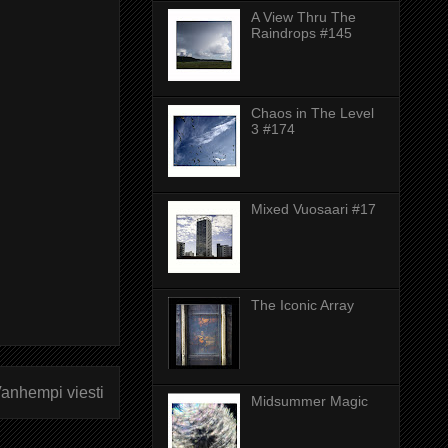
A View Thru The
Raindrops #145
Chaos in The Level
3 #174
Mixed Vuosaari #17
The Iconic Array
anhempi viesti
Midsummer Magic