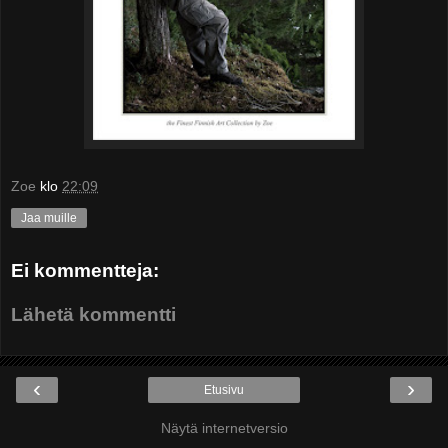
Zoe
klo
22:09
Jaa muille
Ei kommentteja:
Lähetä kommentti
‹
›
Etusivu
Näytä internetversio