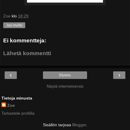
Zoe
klo
18:29
Jaa muille
Ei kommentteja:
Lähetä kommentti
‹
›
Etusivu
Näytä internetversio
Tietoja minusta
Zoe
Tarkastele profiilia
Sisällön tarjoaa
Blogger
.