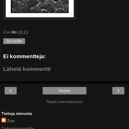
Zoe
klo
18:23
Jaa muille
Ei kommentteja:
Lähetä kommentti
‹
›
Etusivu
Näytä internetversio
Tietoja minusta
Zoe
Tarkastele profiilia