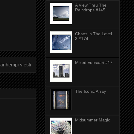
A View Thru The
Raindrops #145
Chaos in The Level
3 #174
Mixed Vuosaari #17
anhempi viesti
The Iconic Array
Midsummer Magic