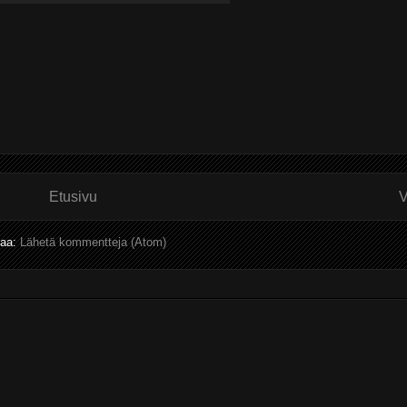
Etusivu
V
laa:
Lähetä kommentteja (Atom)