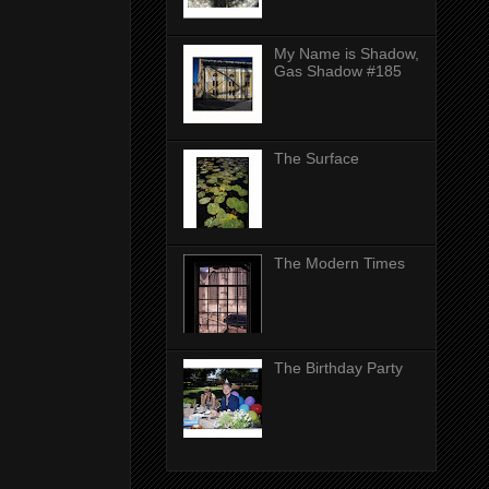
My Name is Shadow,
Gas Shadow #185
The Surface
The Modern Times
The Birthday Party