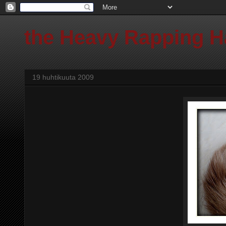
the Heavy Rapping 
19 huhtikuuta 2009