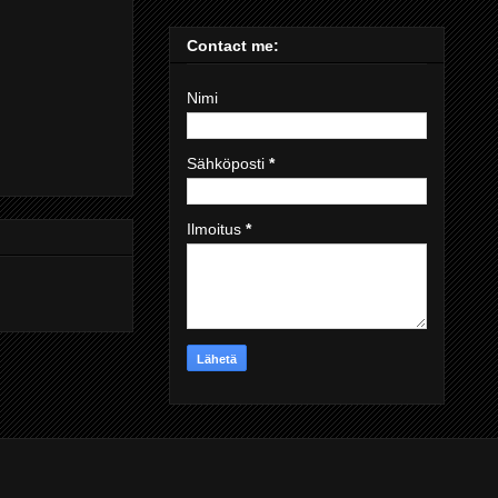
Contact me:
Nimi
Sähköposti
*
Ilmoitus
*