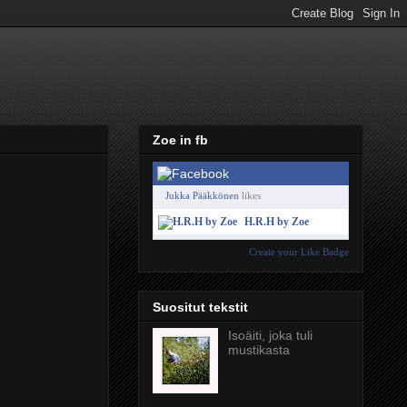
Zoe in fb
Jukka Pääkkönen
likes
H.R.H by Zoe
Create your Like Badge
Suositut tekstit
Isoäiti, joka tuli
mustikasta