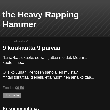
the Heavy Rapping
Hammer
28 heinäkuuta 2008
9 kuukautta 9 päivää
"Ei rakkaus kuole, se vain jättää meidät. Me siinä
kuolemme..."
Olisiko Juhani Peltosen sanoja, en muista?
Yritän tolkuttaa itselleni, että huominen aina koittaa...
Zoe
klo
09:59
Jaa muille
Ei kommentteja: