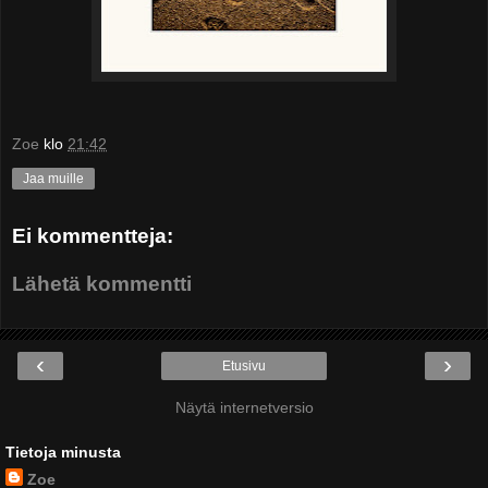
Zoe
klo
21:42
Jaa muille
Ei kommentteja:
Lähetä kommentti
‹
›
Etusivu
Näytä internetversio
Tietoja minusta
Zoe