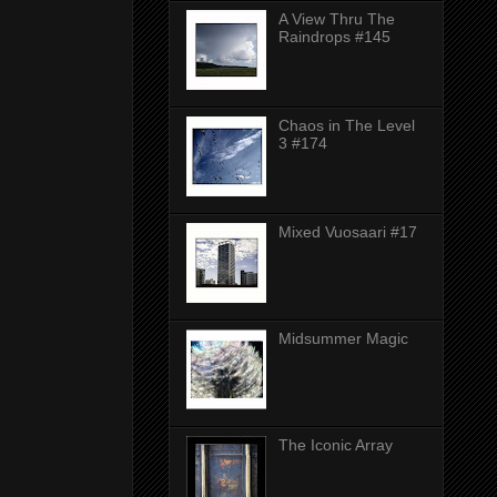
A View Thru The
Raindrops #145
Chaos in The Level
3 #174
Mixed Vuosaari #17
Midsummer Magic
The Iconic Array