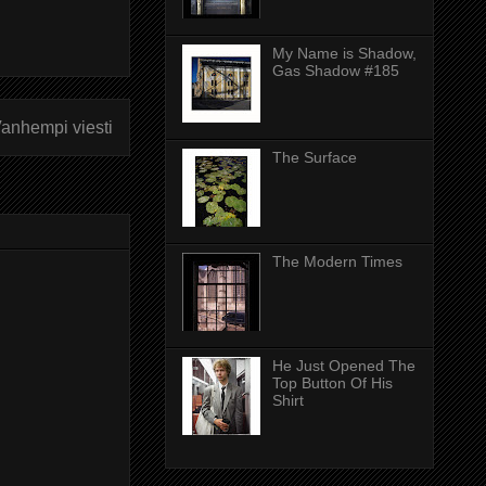
My Name is Shadow,
Gas Shadow #185
anhempi viesti
The Surface
The Modern Times
He Just Opened The
Top Button Of His
Shirt