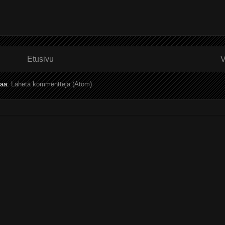
Etusivu
V
laa:
Lähetä kommentteja (Atom)