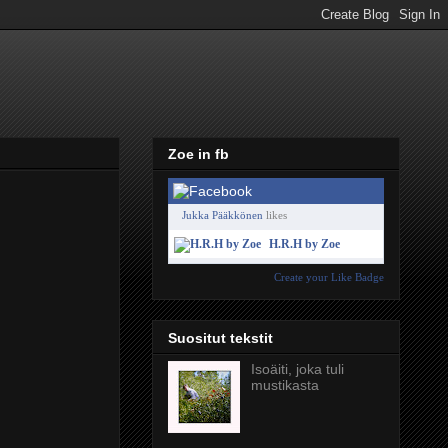
Zoe in fb
Jukka Pääkkönen
likes
H.R.H by Zoe
Create your Like Badge
Suositut tekstit
Isoäiti, joka tuli
mustikasta