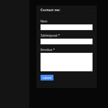
Contact me:
Nimi
Sähköposti
*
Ilmoitus
*