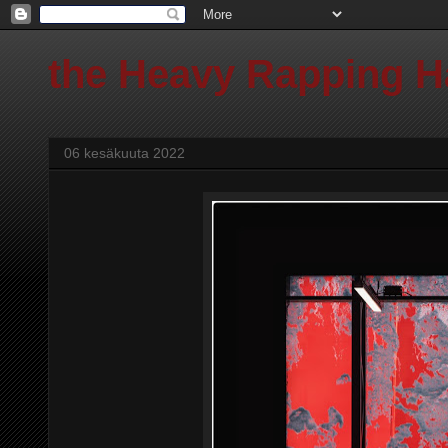
the Heavy Rapping 
06 kesäkuuta 2022