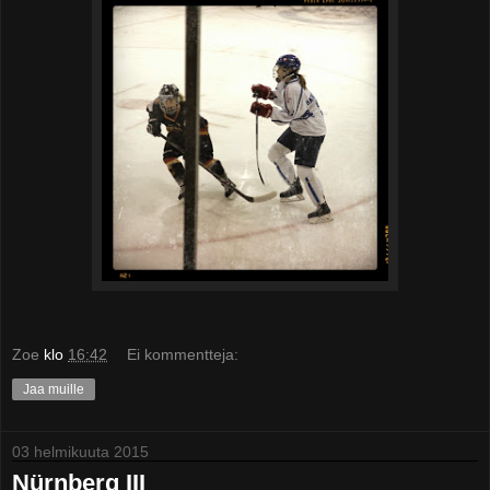
Zoe
klo
16:42
Ei kommentteja:
Jaa muille
03 helmikuuta 2015
Nürnberg III