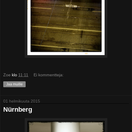
Zoe
klo
11:11
Ei kommentteja:
Jaa muille
01 helmikuuta 2015
Nürnberg