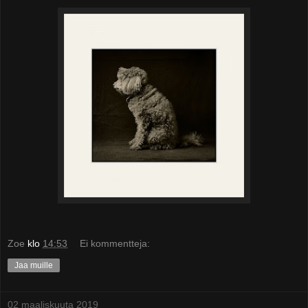
Zoe
klo
14:53
Ei kommentteja:
Jaa muille
02 maaliskuuta 2019