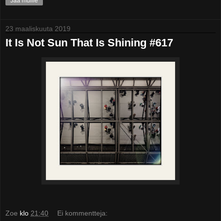
Jaa muille
23 maaliskuuta 2019
It Is Not Sun That Is Shining #617
Zoe
klo
21:40
Ei kommentteja: