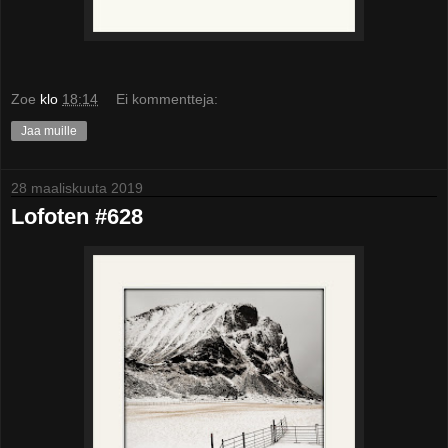
Zoe
klo
18:14
Ei kommentteja:
Jaa muille
28 maaliskuuta 2019
Lofoten #628