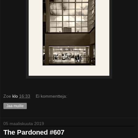
Zoe
klo
16:33
Ei kommentteja:
Jaa muille
05 maaliskuuta 2019
The Pardoned #607