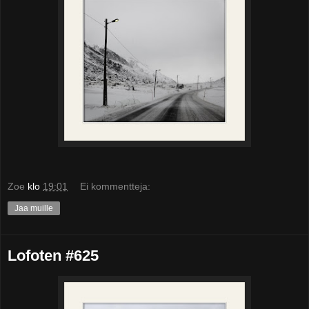
Zoe
klo
19:01
Ei kommentteja:
Jaa muille
Lofoten #625