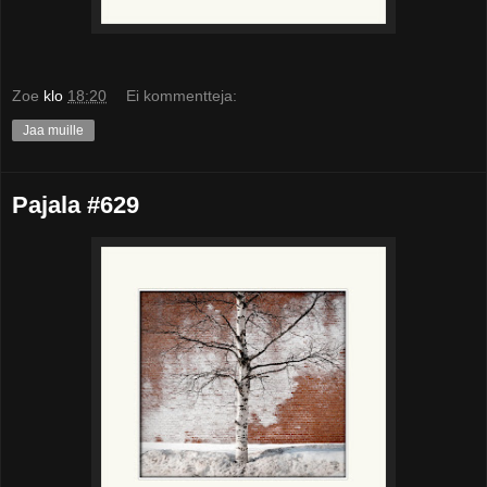
Zoe
klo
18:20
Ei kommentteja:
Jaa muille
Pajala #629