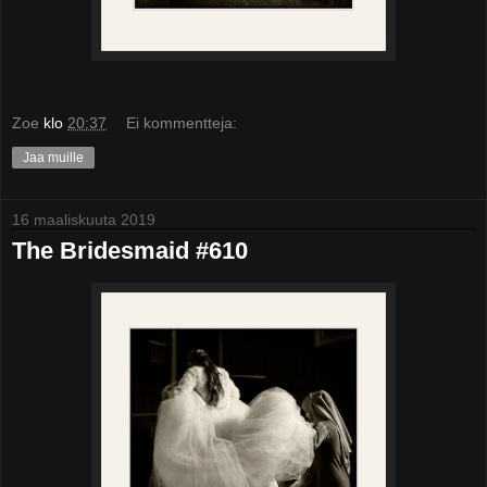
Zoe
klo
20:37
Ei kommentteja:
Jaa muille
16 maaliskuuta 2019
The Bridesmaid #610