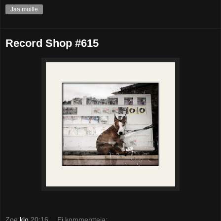
Jaa muille
Record Shop #615
Zoe
klo
20:16
Ei kommentteja: