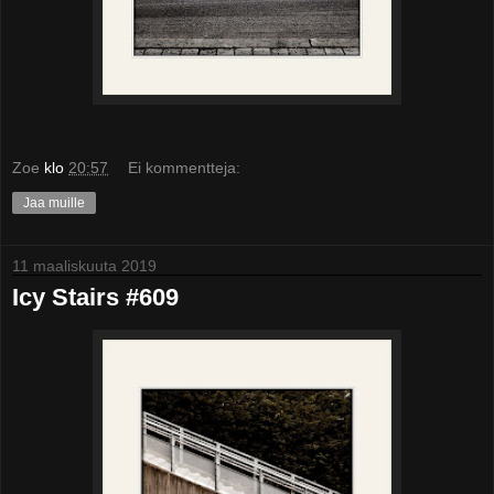
Zoe
klo
20:57
Ei kommentteja:
Jaa muille
11 maaliskuuta 2019
Icy Stairs #609