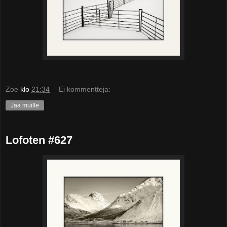
Zoe
klo
21:34
Ei kommentteja:
Jaa muille
Lofoten #627