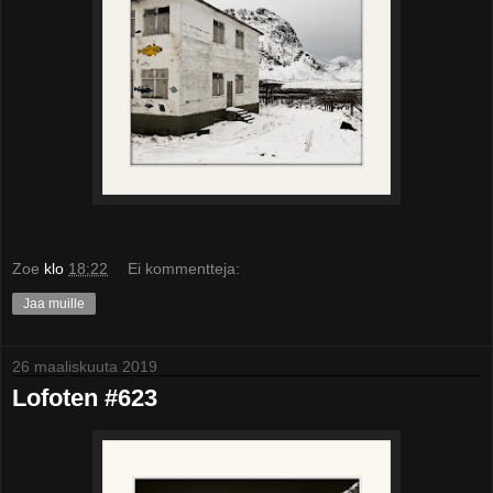
Zoe
klo
18:22
Ei kommentteja:
Jaa muille
26 maaliskuuta 2019
Lofoten #623