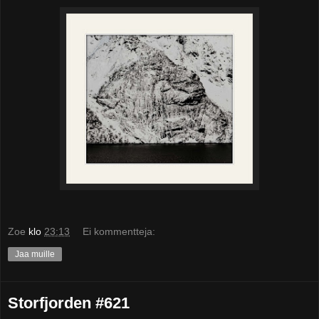
Zoe
klo
23:13
Ei kommentteja:
Jaa muille
Storfjorden #621