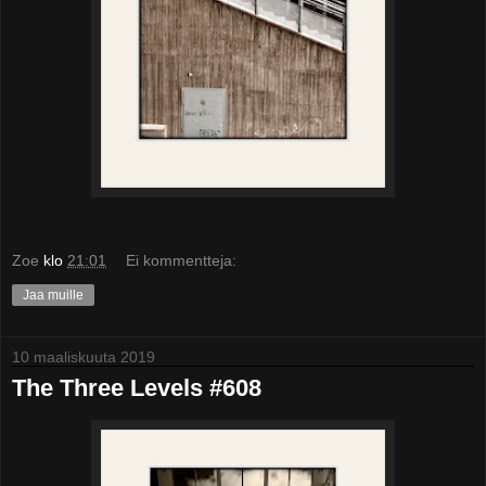
Zoe
klo
21:01
Ei kommentteja:
Jaa muille
10 maaliskuuta 2019
The Three Levels #608