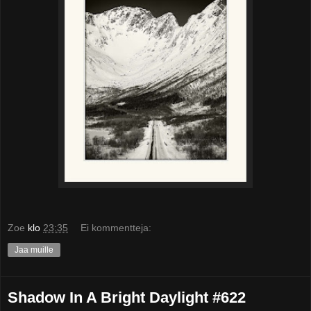
Zoe
klo
23:35
Ei kommentteja:
Jaa muille
Shadow In A Bright Daylight #622