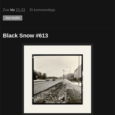
Zoe
klo
21:23
Ei kommentteja:
Jaa muille
Black Snow #613