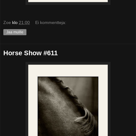
Zoe
klo
21:00
Ei kommentteja:
Jaa muille
Horse Show #611