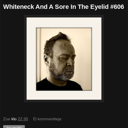
Whiteneck And A Sore In The Eyelid #606
Zoe
klo
22:30
Ei kommentteja:
Jaa muille