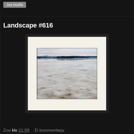
Jaa muille
Landscape #616
Zoe
klo
21:09
Ei kommentteja: