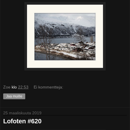
Zoe
klo
22:53
Ei kommentteja:
Jaa muille
25 maaliskuuta 2019
Lofoten #620