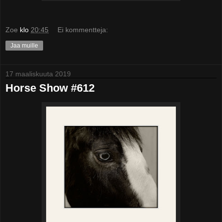
Zoe
klo
20:45
Ei kommentteja:
Jaa muille
17 maaliskuuta 2019
Horse Show #612