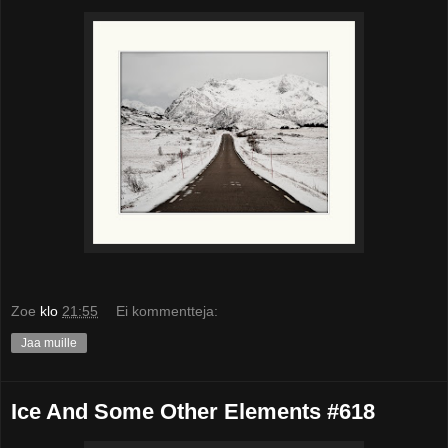
Zoe
klo
21:55
Ei kommentteja:
Jaa muille
Ice And Some Other Elements #618