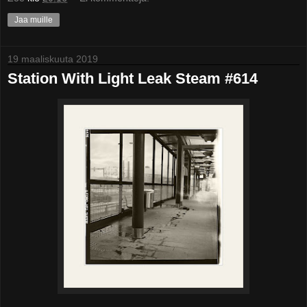
Jaa muille
19 maaliskuuta 2019
Station With Light Leak Steam #614