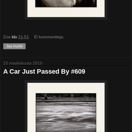
Zoe
klo
21:51
Ei kommentteja:
Jaa muille
15 maaliskuuta 2019
A Car Just Passed By #609