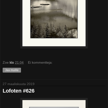
Zoe
klo
21:04
Ei kommentteja:
Jaa muille
27 maaliskuuta 2019
Lofoten #626