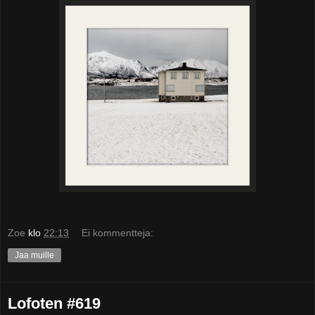
Zoe
klo
22:13
Ei kommentteja:
Jaa muille
Lofoten #619