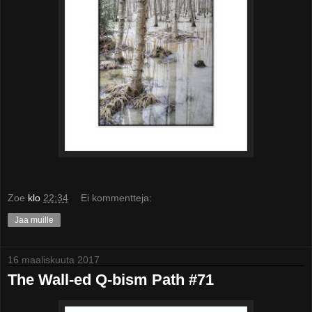
Zoe
klo
22:34
Ei kommentteja:
Jaa muille
16 maaliskuuta 2017
The Wall-ed Q-bism Path #71