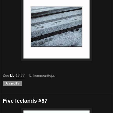
Zoe
klo
18:37
Ei kommentteja:
Jaa muille
Five Icelands #67