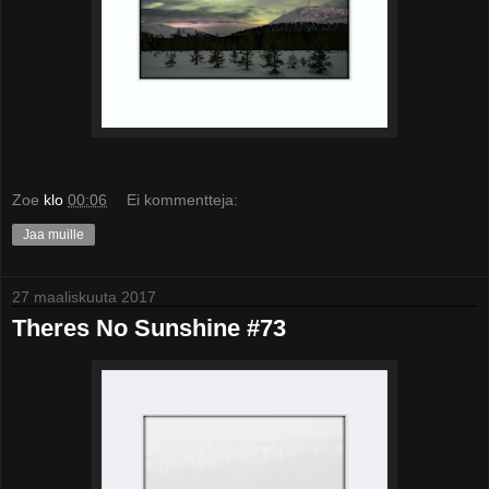
Zoe
klo
00:06
Ei kommentteja:
Jaa muille
27 maaliskuuta 2017
Theres No Sunshine #73