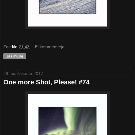
Zoe
klo
21:43
Ei kommentteja:
Jaa muille
29 maaliskuuta 2017
One more Shot, Please! #74