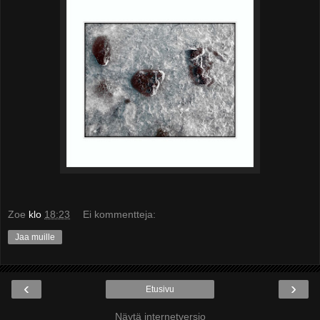
Zoe
klo
18:23
Ei kommentteja:
Jaa muille
‹
›
Etusivu
Näytä internetversio