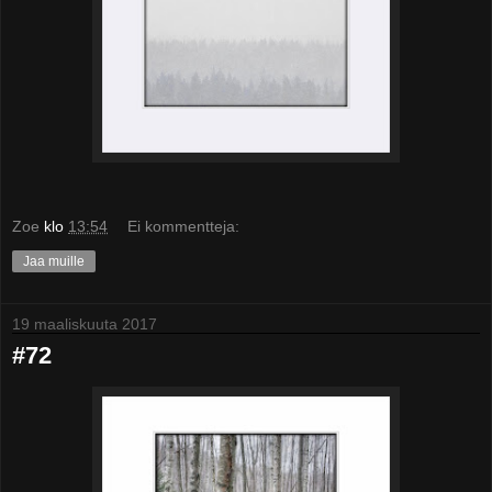
Zoe
klo
13:54
Ei kommentteja:
Jaa muille
19 maaliskuuta 2017
#72