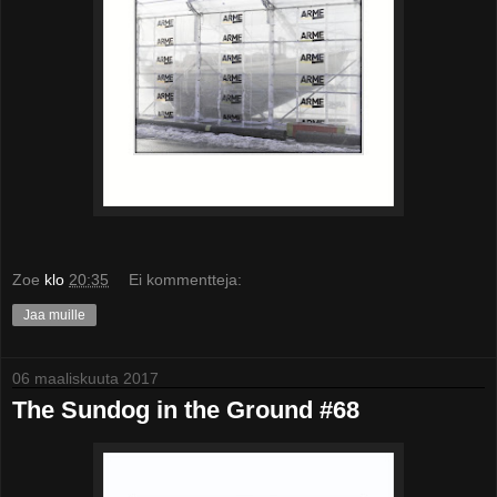
Zoe
klo
20:35
Ei kommentteja:
Jaa muille
06 maaliskuuta 2017
The Sundog in the Ground #68