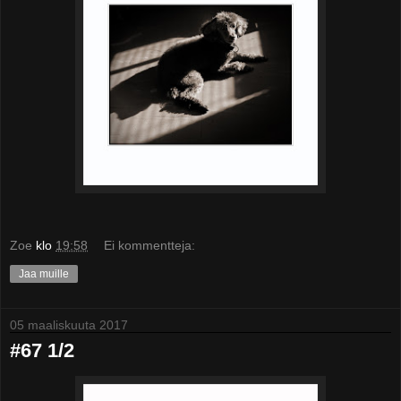
Zoe
klo
19:58
Ei kommentteja:
Jaa muille
05 maaliskuuta 2017
#67 1/2