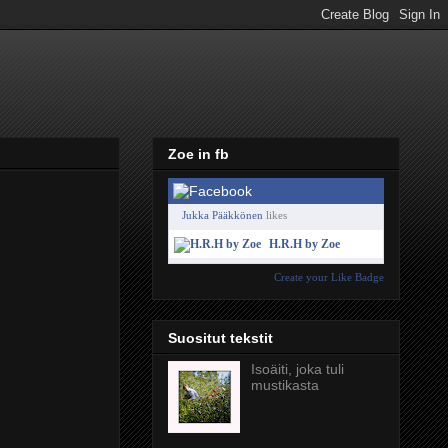
Zoe in fb
Jukka Pääkkönen
likes
H.R.H by Zoe
Create your Like Badge
Suositut tekstit
Isoäiti, joka tuli
mustikasta