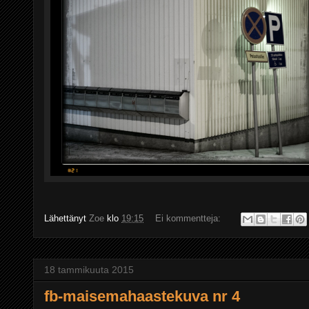
Lähettänyt
Zoe
klo
19:15
Ei kommentteja:
18 tammikuuta 2015
fb-maisemahaastekuva nr 4