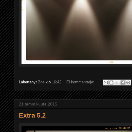
Lähettänyt
Zoe
klo
16:42
Ei kommentteja:
21 tammikuuta 2015
Extra 5.2