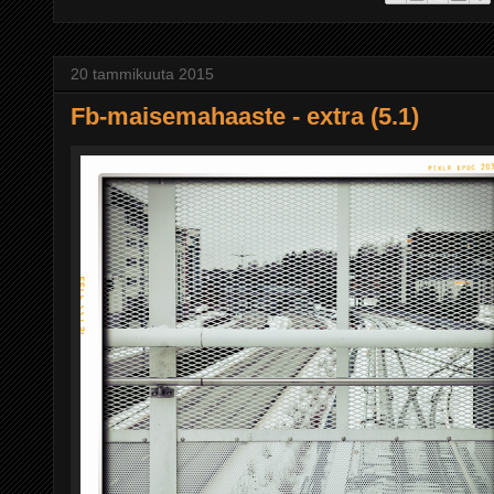
20 tammikuuta 2015
Fb-maisemahaaste - extra (5.1)