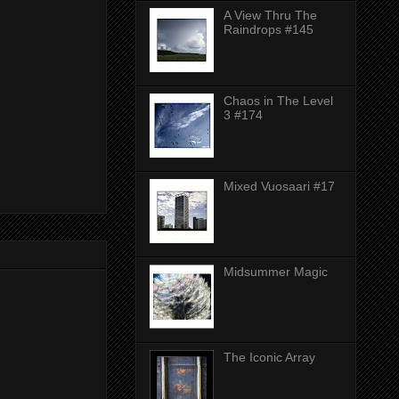
A View Thru The
Raindrops #145
Chaos in The Level
3 #174
Mixed Vuosaari #17
Midsummer Magic
The Iconic Array