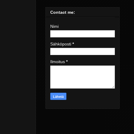
Contact me:
Nimi
Sähköposti
*
Ilmoitus
*