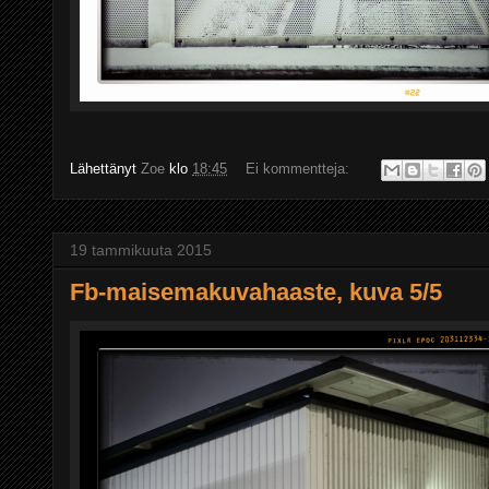
Lähettänyt
Zoe
klo
18:45
Ei kommentteja:
19 tammikuuta 2015
Fb-maisemakuvahaaste, kuva 5/5