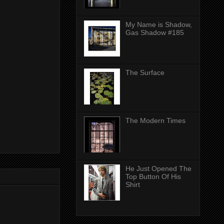
My Name is Shadow,
Gas Shadow #185
The Surface
The Modern Times
He Just Opened The
Top Button Of His
Shirt