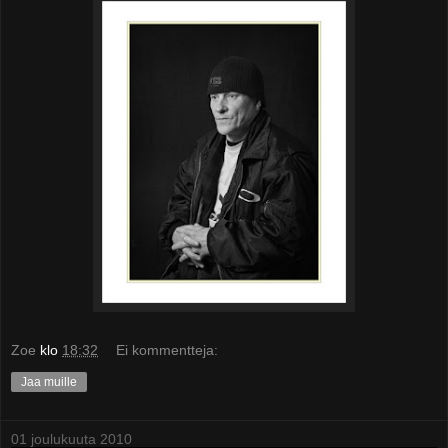
Zoe
klo
18:32
Ei kommentteja:
Jaa muille
01 joulukuuta 2010