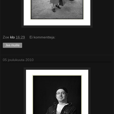
Zoe
klo
16:29
Ei kommentteja:
Jaa muille
05 joulukuuta 2010