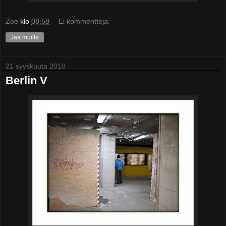
Zoe
klo
08:58
Ei kommentteja:
Jaa muille
21 syyskuuta 2010
Berlin V