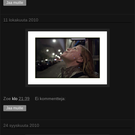
Jaa muille
11 lokakuuta 2010
Zoe
klo
21:39
Ei kommentteja:
Jaa muille
24 syyskuuta 2010