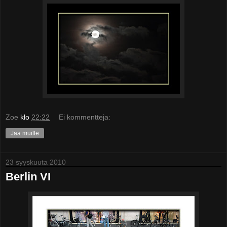
Zoe
klo
22:22
Ei kommentteja:
Jaa muille
23 syyskuuta 2010
Berlin VI