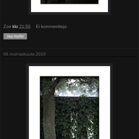
Zoe
klo
21:50
Ei kommentteja:
Jaa muille
06 marraskuuta 2010