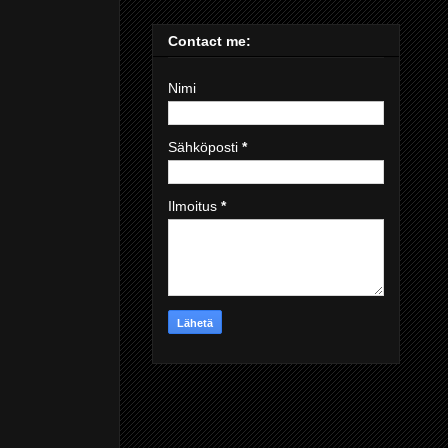
Contact me:
Nimi
Sähköposti
*
Ilmoitus
*