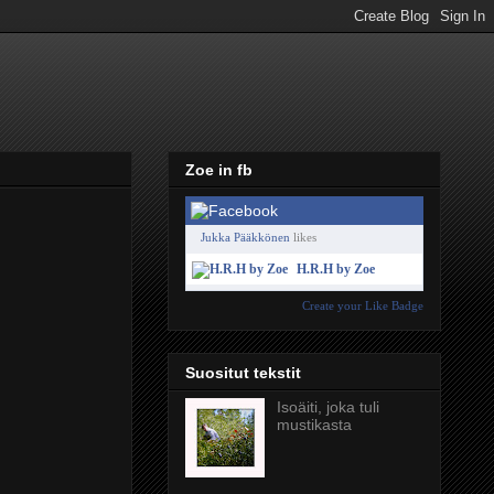
Zoe in fb
Jukka Pääkkönen
likes
H.R.H by Zoe
Create your Like Badge
Suositut tekstit
Isoäiti, joka tuli
mustikasta