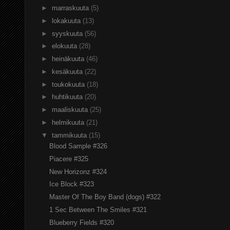
►
marraskuuta
(5)
►
lokakuuta
(13)
►
syyskuuta
(56)
►
elokuuta
(28)
►
heinäkuuta
(46)
►
kesäkuuta
(22)
►
toukokuuta
(18)
►
huhtikuuta
(20)
►
maaliskuuta
(25)
►
helmikuuta
(21)
▼
tammikuuta
(15)
Blood Sample #326
Piacere #325
New Horizonz #324
Ice Block #323
Master Of The Boy Band (dogs) #322
1 Sec Between The Smiles #321
Blueberry Fields #320