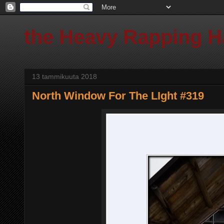
the Heavy Rapping 
13 tammikuuta 2018
North Window For The LIght #319