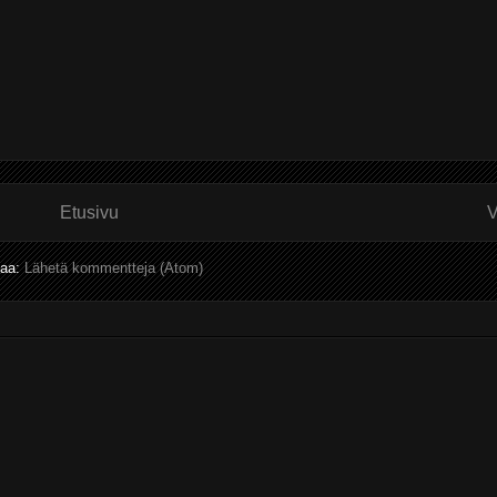
Etusivu
V
laa:
Lähetä kommentteja (Atom)