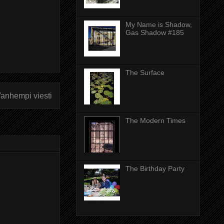
My Name is Shadow,
Gas Shadow #185
The Surface
anhempi viesti
The Modern Times
The Birthday Party