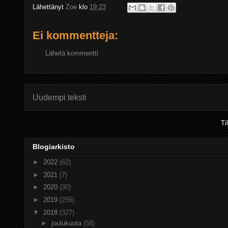
Lähettänyt
Zoe
klo
19:23
Ei kommentteja:
Lähetä kommentti
Uudempi teksti
Ti
Blogiarkisto
►
2022
(62)
►
2021
(7)
►
2020
(30)
►
2019
(256)
▼
2018
(327)
►
joulukuuta
(58)