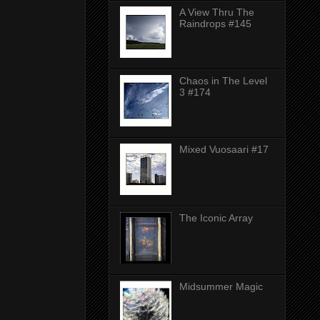
A View Thru The
Raindrops #145
Chaos in The Level
3 #174
Mixed Vuosaari #17
The Iconic Array
Midsummer Magic