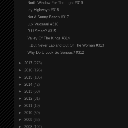
North Window For The LIght #319
Icy Highways #318
Not A Sunny Beach #317
Lux Vuosaari #316
R U Smart? #315
Valley Of The Kings #314
...But Never Lapland Out Of The Woman #313
Why Do U Look So Serious? #312
►
2017
(278)
►
2016
(196)
►
2015
(105)
►
2014
(42)
►
2013
(68)
►
2012
(31)
►
2011
(19)
►
2010
(59)
►
2009
(63)
►
2008
(102)