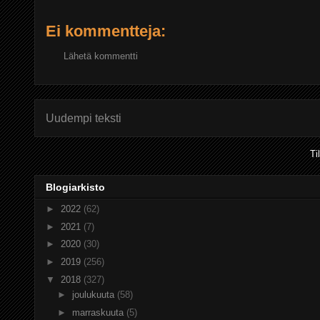
Ei kommentteja:
Lähetä kommentti
Uudempi teksti
Ti
Blogiarkisto
►
2022
(62)
►
2021
(7)
►
2020
(30)
►
2019
(256)
▼
2018
(327)
►
joulukuuta
(58)
►
marraskuuta
(5)