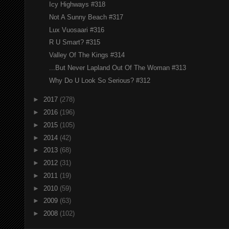
Icy Highways #318
Not A Sunny Beach #317
Lux Vuosaari #316
R U Smart? #315
Valley Of The Kings #314
...But Never Lapland Out Of The Woman #313
Why Do U Look So Serious? #312
►
2017
(278)
►
2016
(196)
►
2015
(105)
►
2014
(42)
►
2013
(68)
►
2012
(31)
►
2011
(19)
►
2010
(59)
►
2009
(63)
►
2008
(102)