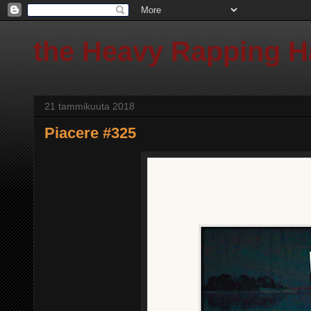
the Heavy Rapping 
21 tammikuuta 2018
Piacere #325