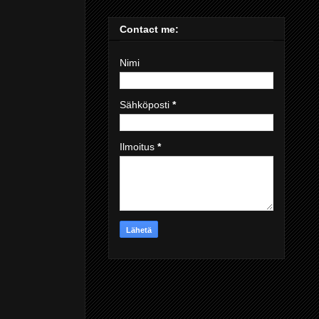
Contact me:
Nimi
Sähköposti
*
Ilmoitus
*