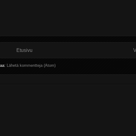
Etusivu
V
laa:
Lähetä kommentteja (Atom)