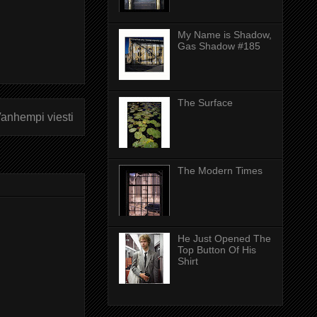
My Name is Shadow,
Gas Shadow #185
The Surface
anhempi viesti
The Modern Times
He Just Opened The
Top Button Of His
Shirt