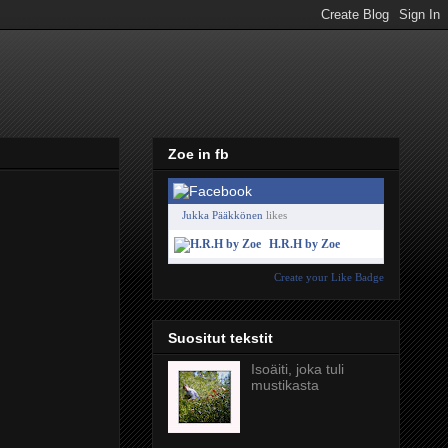
Zoe in fb
Jukka Pääkkönen
likes
H.R.H by Zoe
Create your Like Badge
Suositut tekstit
Isoäiti, joka tuli
mustikasta