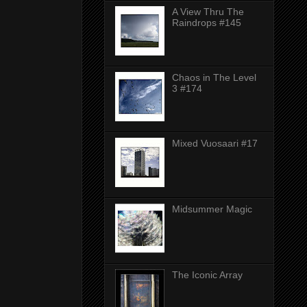
A View Thru The
Raindrops #145
Chaos in The Level
3 #174
Mixed Vuosaari #17
Midsummer Magic
The Iconic Array