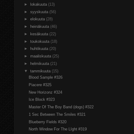
►
lokakuuta
(13)
►
syyskuuta
(56)
►
elokuuta
(28)
►
heinäkuuta
(46)
►
kesäkuuta
(22)
►
toukokuuta
(18)
►
huhtikuuta
(20)
►
maaliskuuta
(25)
►
helmikuuta
(21)
▼
tammikuuta
(15)
Blood Sample #326
Piacere #325
New Horizonz #324
Ice Block #323
Master Of The Boy Band (dogs) #322
1 Sec Between The Smiles #321
Blueberry Fields #320
North Window For The LIght #319