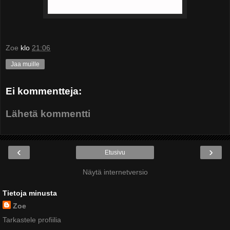
Zoe
klo
21:06
Jaa muille
Ei kommentteja:
Lähetä kommentti
‹
›
Etusivu
Näytä internetversio
Tietoja minusta
Zoe
Tarkastele profiilia