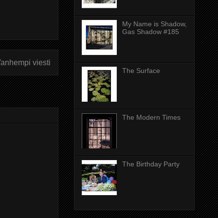
My Name is Shadow,
Gas Shadow #185
anhempi viesti
The Surface
The Modern Times
The Birthday Party