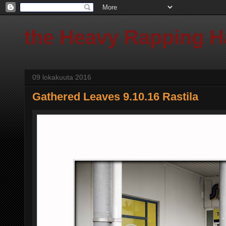
the Heavy Rapping 
09 lokakuuta 2016
Gathered Leaves 9.10.16 Rastila