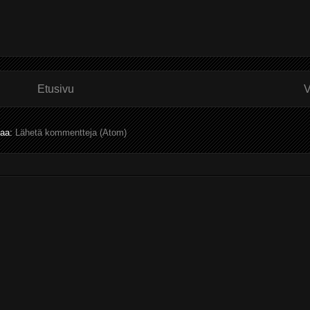
Etusivu
V
laa:
Lähetä kommentteja (Atom)