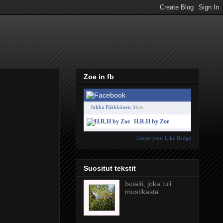
Zoe in fb
Jukka Pääkkönen
likes
H.R.H by Zoe
Create your Like Badge
Suositut tekstit
Isoäiti, joka tuli
mustikasta