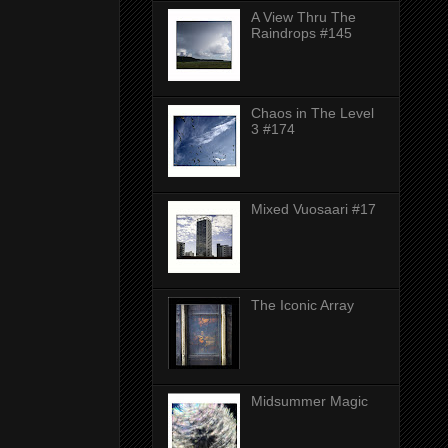
A View Thru The
Raindrops #145
Chaos in The Level
3 #174
Mixed Vuosaari #17
The Iconic Array
Midsummer Magic