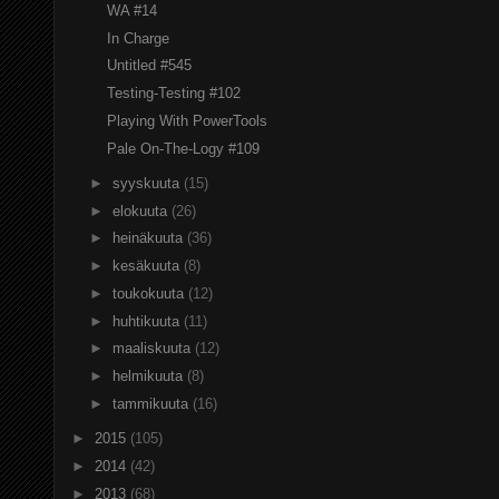
WA #14
In Charge
Untitled #545
Testing-Testing #102
Playing With PowerTools
Pale On-The-Logy #109
►
syyskuuta
(15)
►
elokuuta
(26)
►
heinäkuuta
(36)
►
kesäkuuta
(8)
►
toukokuuta
(12)
►
huhtikuuta
(11)
►
maaliskuuta
(12)
►
helmikuuta
(8)
►
tammikuuta
(16)
►
2015
(105)
►
2014
(42)
►
2013
(68)