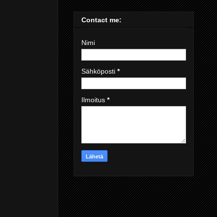
Contact me:
Nimi
Sähköposti
*
Ilmoitus
*