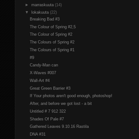
►
marraskuuta
(14)
▼
lokakuuta
(22)
Breaking Bad #3
The Colour of Spring #2,5
The Colour of Spring #2
The Colours of Spring #2
The Colours of Spring #1
#9
Candy-Man can
X-Waves #007
Wall-Art #4
Great Green Barrier #3
If Your photos aren't good enough, photoshop!
After, and before we got lost - a bit
Untitled # 7 912 322
Shades Of Pale #7
Gathered Leaves 9.10.16 Rastila
DNA #31