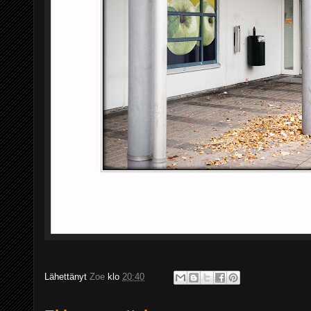
Lähettänyt
Zoe
klo
20:40