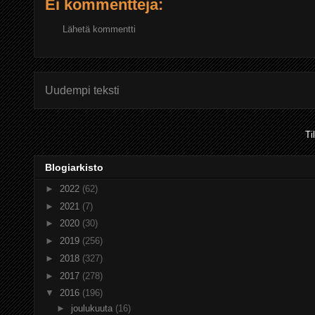
Ei kommentteja:
Lähetä kommentti
Uudempi teksti
Ti
Blogiarkisto
►
2022
(62)
►
2021
(7)
►
2020
(30)
►
2019
(256)
►
2018
(327)
►
2017
(278)
▼
2016
(196)
►
joulukuuta
(16)