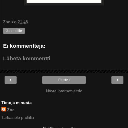
Zoe
klo
21:48
Jaa muille
Ei kommentteja:
Lähetä kommentti
‹
›
Etusivu
Näytä internetversio
Tietoja minusta
Zoe
Tarkastele profiilia