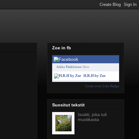
Zoe in fb
Jukka Pääkkönen
likes
H.R.H by Zoe
Create your Like Badge
Suositut tekstit
Isoäiti, joka tuli
mustikasta