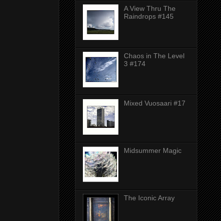
A View Thru The
Raindrops #145
Chaos in The Level
3 #174
Mixed Vuosaari #17
Midsummer Magic
The Iconic Array