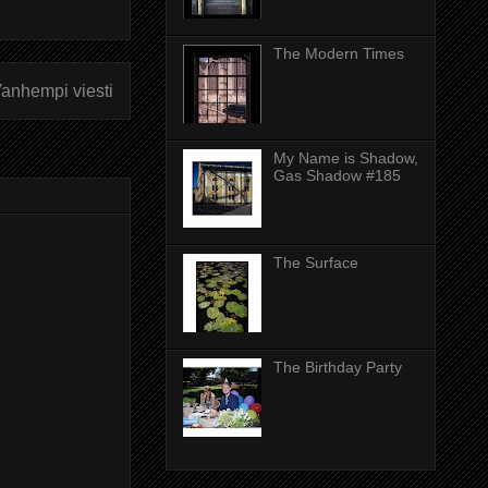
The Modern Times
anhempi viesti
My Name is Shadow,
Gas Shadow #185
The Surface
The Birthday Party