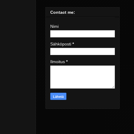
Contact me:
Nimi
Sähköposti
*
Ilmoitus
*