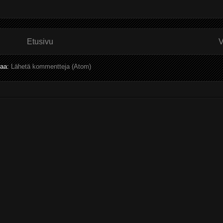
Etusivu
V
laa:
Lähetä kommentteja (Atom)