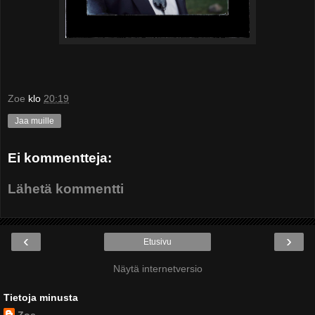
Zoe
klo
20:19
Jaa muille
Ei kommentteja:
Lähetä kommentti
‹
›
Etusivu
Näytä internetversio
Tietoja minusta