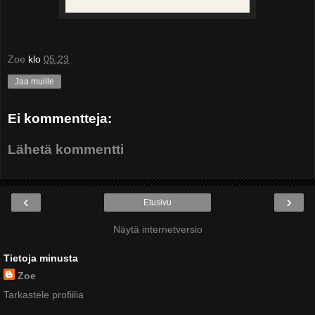
Zoe
klo
05:23
Jaa muille
Ei kommentteja:
Lähetä kommentti
‹
›
Etusivu
Näytä internetversio
Tietoja minusta
Zoe
Tarkastele profiilia