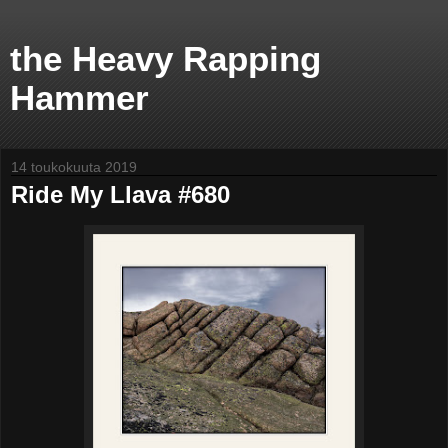
the Heavy Rapping
Hammer
14 toukokuuta 2019
Ride My Llava #680