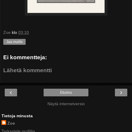
Zoe
klo
03:10
Jaa muille
Ei kommentteja:
Lähetä kommentti
‹
›
Etusivu
Näytä internetversio
Tietoja minusta
Zoe
Tarkastele profiilia