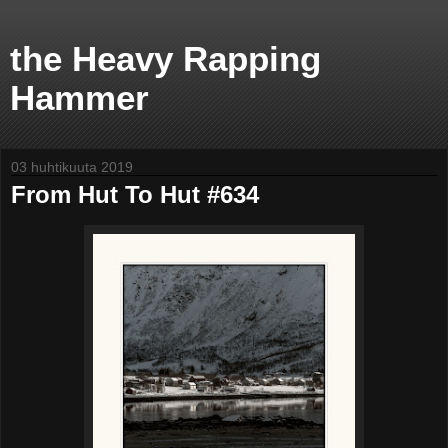
the Heavy Rapping
Hammer
03 huhtikuuta 2019
From Hut To Hut #634