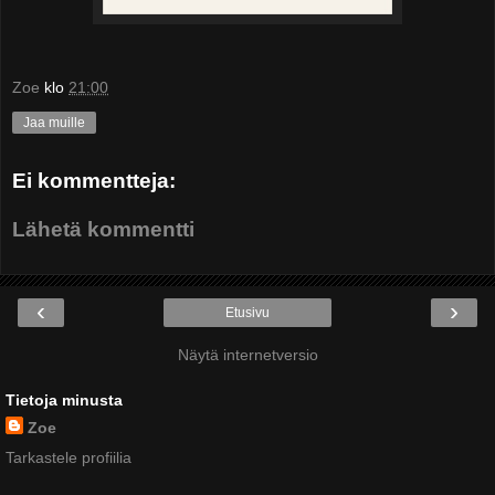
Zoe
klo
21:00
Jaa muille
Ei kommentteja:
Lähetä kommentti
‹
›
Etusivu
Näytä internetversio
Tietoja minusta
Zoe
Tarkastele profiilia