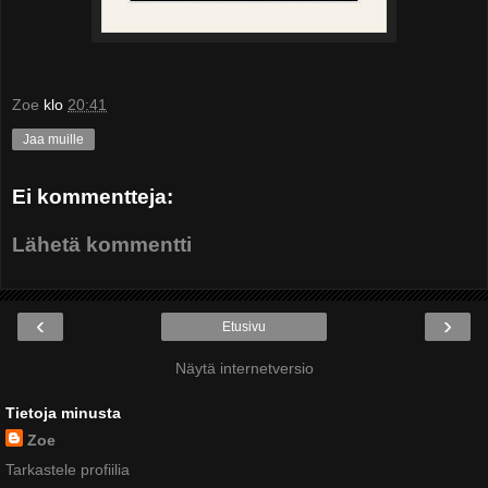
Zoe
klo
20:41
Jaa muille
Ei kommentteja:
Lähetä kommentti
‹
›
Etusivu
Näytä internetversio
Tietoja minusta
Zoe
Tarkastele profiilia