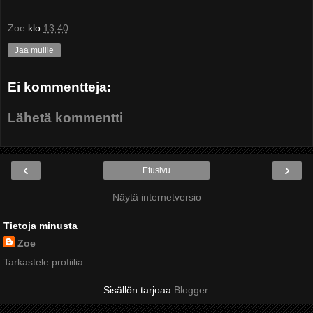
Zoe
klo
13:40
Jaa muille
Ei kommentteja:
Lähetä kommentti
‹
›
Etusivu
Näytä internetversio
Tietoja minusta
Zoe
Tarkastele profiilia
Sisällön tarjoaa
Blogger
.