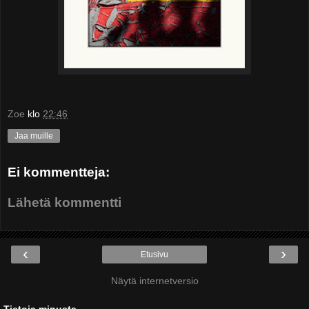
Zoe
klo
22:46
Jaa muille
Ei kommentteja:
Lähetä kommentti
‹
›
Etusivu
Näytä internetversio