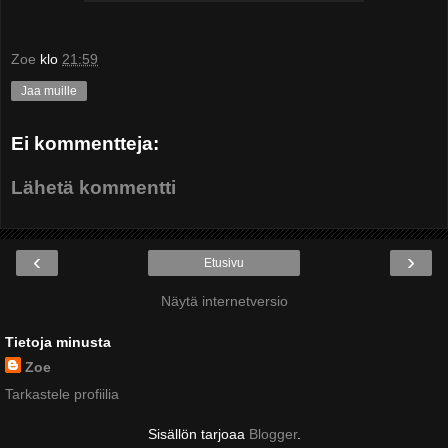
Zoe
klo
21:59
Jaa muille
Ei kommentteja:
Lähetä kommentti
‹
›
Etusivu
Näytä internetversio
Tietoja minusta
Zoe
Tarkastele profiilia
Sisällön tarjoaa
Blogger
.