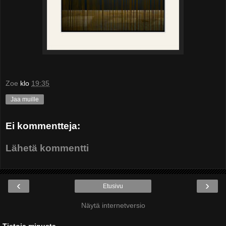
Zoe
klo
19:35
Jaa muille
Ei kommentteja:
Lähetä kommentti
‹
›
Etusivu
Näytä internetversio