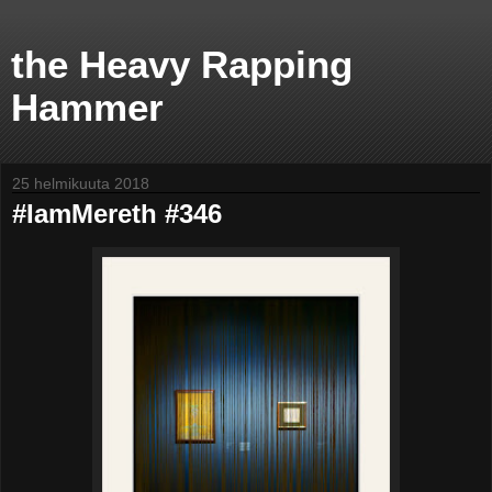
the Heavy Rapping
Hammer
25 helmikuuta 2018
#IamMereth #346